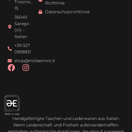
Trissino,
Richtlinie
15
Datenschutzrichtlinie
36040
Sarego
(VI) –
Italien
+39 327
0958831
shop@milleemmi.it
Handgefertigte Taschen und Lederwaren aus Italien.
Wenn Leidenschaft und Freiheit aufeinandertreffen,
entstehen authentische Kreationen, die darauf ausgelegt