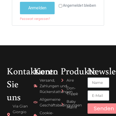
Angemeldet bleiben
Anmelden
Passwort vergessen?
Kontaktieren
Konto
Produkte
Newsle
Sie
Versand,
Aire
Zahlungen und
Don-
Rückerstattungen
uns
Trippè
Allgemeine
Baby
Geschäftsbedingungen
Via Gian
Senden
Mami
Giorgio
Cookie-